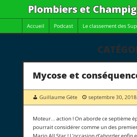
Plombiers et Champi
Accueil
Podcast
Le classement des Sup
CATÉGOR
Mycose et conséquenc
Guillaume Gète
septembre 30, 2018
Moteur… action ! On aborde ce septième ép
pourrait considérer comme un des premiers
Mario All Star ! L’occasion d’aborder enfin 