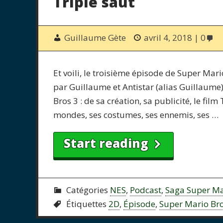
Triple saut
Guillaume Gète
avril 4, 2018
0
Et voili, le troisième épisode de Super Ma
par Guillaume et Antistar (alias Guillaume)
Bros 3 : de sa création, sa publicité, le fil
mondes, ses costumes, ses ennemis, ses …
Start reading
Catégories
NES
,
Podcast
,
Saga Super Ma
Étiquettes
2D
,
Épisode
,
Super Mario Br