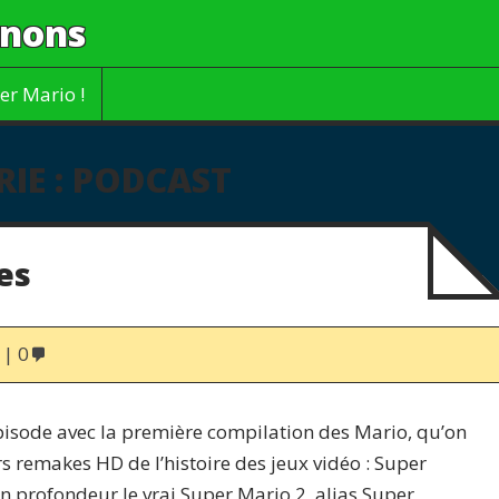
gnons
er Mario !
IE :
PODCAST
es
0
isode avec la première compilation des Mario, qu’on
 remakes HD de l’histoire des jeux vidéo : Super
en profondeur le vrai Super Mario 2, alias Super