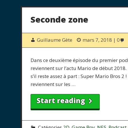
Seconde zone
Guillaume Gète
mars 7, 2018
0
Dans ce deuxième épisode du premier podc
reviennent sur l’actu Mario de début 2018.
s’il reste assez à part : Super Mario Bros 2
reviennent sur les …
Start reading
Catégories
2D
,
Game Boy
,
NES
,
Podcast