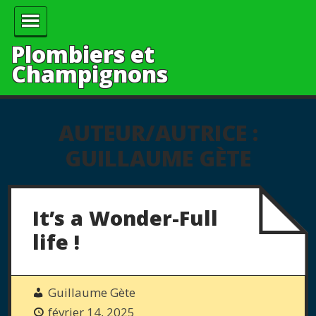
Plombiers et
Champignons
AUTEUR/AUTRICE :
GUILLAUME GÈTE
It’s a Wonder-Full
life !
Guillaume Gète
février 14, 2025