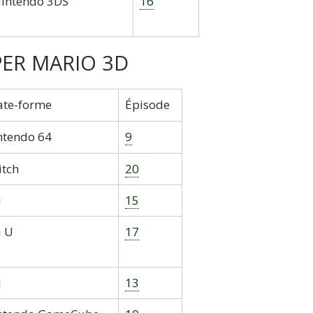
intendo 3DS
16
PER MARIO 3D
ate-forme
Épisode
ntendo 64
9
itch
20
i
15
i U
17
i
13