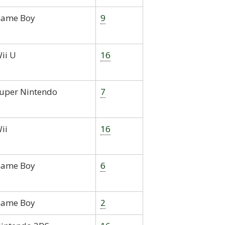
ame Boy
9
ii U
16
uper Nintendo
7
ii
16
ame Boy
6
ame Boy
2