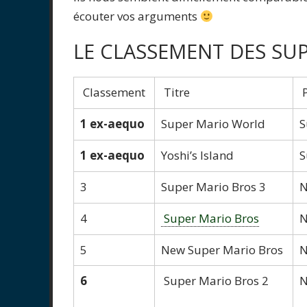
écouter vos arguments
LE CLASSEMENT DES SU
Classement
Titre
P
1 ex-aequo
Super Mario World
S
1 ex-aequo
Yoshi’s Island
S
3
Super Mario Bros 3
N
4
Super Mario Bros
N
5
New Super Mario Bros
N
6
Super Mario Bros 2
N