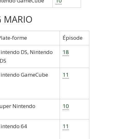
ntendo GameCube
10
G MARIO
late-forme
Épisode
intendo DS, Nintendo
18
DS
intendo GameCube
11
uper Nintendo
10
intendo 64
11