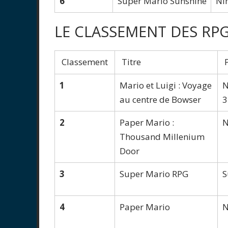
6
Super Mario Sunshine
Ni
LE CLASSEMENT DES RP
Classement
Titre
P
1
Mario et Luigi : Voyage
N
au centre de Bowser
3
2
Paper Mario :
N
Thousand Millenium
Door
3
Super Mario RPG
S
4
Paper Mario
N