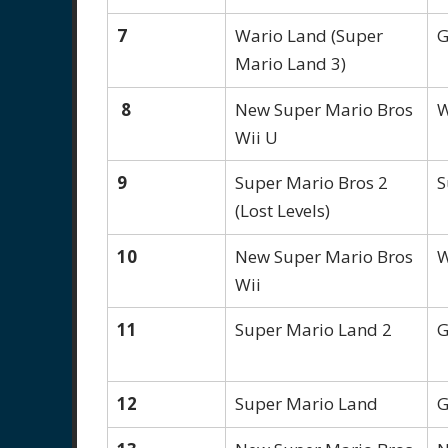
7
Wario Land (Super
G
Mario Land 3)
8
New Super Mario Bros
W
Wii U
9
Super Mario Bros 2
S
(Lost Levels)
10
New Super Mario Bros
W
Wii
11
Super Mario Land 2
G
12
Super Mario Land
G