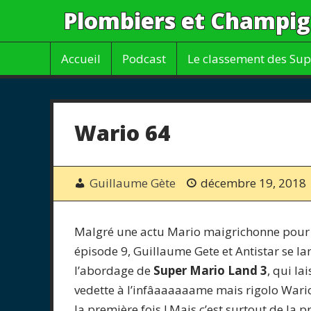
Plombiers et Champi
Accueil
Podcast
Le classement des Sup
Wario 64
Guillaume Gète
décembre 19, 2018
Malgré une actu Mario maigrichonne pour 
épisode 9, Guillaume Gete et Antistar se la
l’abordage de
Super Mario Land 3
, qui lai
vedette à l’infâaaaaaame mais rigolo Wari
la première fois ! Mais c’est surtout de la 