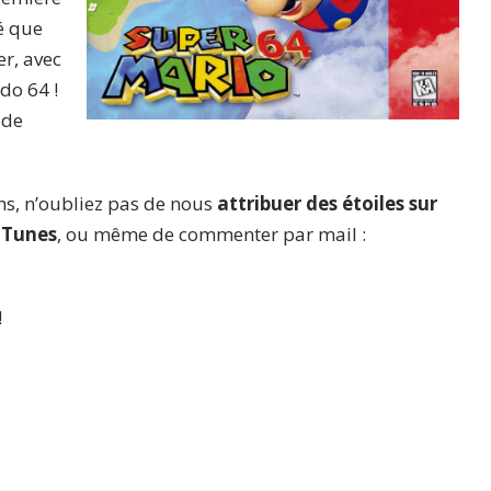
é que
er, avec
do 64 !
 de
ns, n’oubliez pas de nous
attribuer des étoiles sur
iTunes
, ou même de commenter par mail :
!