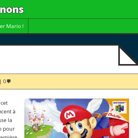
gnons
er Mario !
0
cet
ncent à
sse la
o pour
première